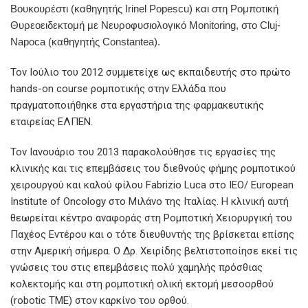
Βουκουρέστι (καθηγητής Irinel Popescu) και στη Ρομποτική
Θυρεοειδεκτομή με Νευροφυσιολογικό Monitoring, στο Cluj-
Napoca (καθηγητής Constantea).
Τον Ιούλιο του 2012 συμμετείχε ως εκπαιδευτής στο πρώτο
hands-on course ρομποτικής στην Ελλάδα που
πραγματοποιήθηκε στα εργαστήρια της φαρμακευτικής
εταιρείας ΕΛΠΕΝ.
Τον Ιανουάριο του 2013 παρακολούθησε τις εργασίες της
κλινικής και τις επεμβάσεις του διεθνούς φήμης ρομποτικού
χειρουργού και καλού φίλου Fabrizio Luca στο ΙΕΟ/ European
Institute of Oncology στο Μιλάνο της Ιταλίας. Η κλινική αυτή
θεωρείται κέντρο αναφοράς στη Ρομποτική Χειορυργική του
Παχέος Εντέρου και ο τότε διευθυντής της βρίσκεται επίσης
στην Αμερική σήμερα. Ο Δρ. Χειρίδης βελτιστοποίησε εκεί τις
γνώσεις του στις επεμβάσεις πολύ χαμηλής πρόσθιας
κολεκτομής και στη ρομποτική ολική εκτομή μεσοορθού
(robotic TME) στον καρκίνο του ορθού.