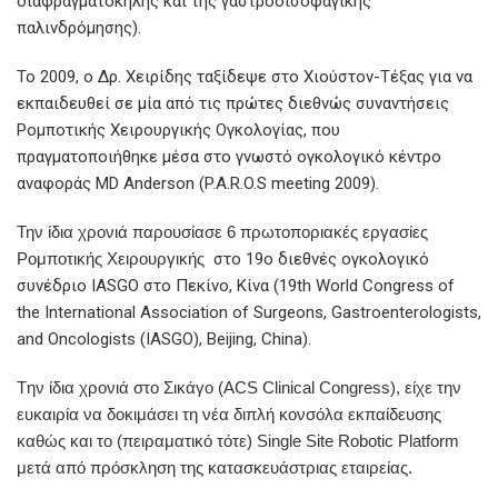
διαφραγματοκήλης και της γαστροοισοφαγικής
παλινδρόμησης).
To 2009, o Δρ. Χειρίδης ταξίδεψε στο Χιούστον-Τέξας για να
εκπαιδευθεί σε μία από τις πρώτες διεθνώς συναντήσεις
Ρομποτικής Χειρουργικής Ογκολογίας, που
πραγματοποιήθηκε μέσα στο γνωστό ογκολογικό κέντρο
αναφοράς MD Anderson (P.A.R.O.S meeting 2009).
Την ίδια χρονιά παρουσίασε 6 πρωτοποριακές εργασίες
Ρομποτικής Χειρουργικής
στο 19ο διεθνές ογκολογικό
συνέδριο IASGO στο Πεκίνο, Κίνα (19th World Congress of
the International Association of Surgeons, Gastroenterologists,
and Oncologists (IASGO), Beijing, China).
Tην ίδια χρονιά στο Σικάγο (ACS Clinical Congress), είχε την
ευκαιρία να δοκιμάσει τη νέα διπλή κονσόλα εκπαίδευσης
καθώς και το (πειραματικό τότε) Single Site Robotic Platform
μετά από πρόσκληση της κατασκευάστριας εταιρείας.