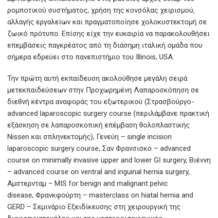
ρομποτικού συστήματος, χρήση της κονσόλας χειρισμού,
αλλαγής εργαλείων και πραγματοποίησε χολοκυστεκτομή σε
ζωικό πρότυπο. Επίσης είχε την ευκαιρία να παρακολουθήσει
επεμβάσεις παγκρέατος από τη διάσημη ιταλική ομάδα που
σήμερα εδρεύει στο πανεπιστήμιο του Illinois, USA.
Την πρώτη αυτή εκπαίδευση ακολούθησε μεγάλη σειρά
μετεκπαιδεύσεων στην Προχωρημένη Λαπαροσκόπηση σε
διεθνή κέντρα αναφοράς του εξωτερικού (Στρασβούργο-
advanced laparoscopic surgery course (περιλάμβανε πρακτική
εξάσκηση σε λαπαροσκοπική επέμβαση θολοπλαστικής
Nissen και σπληνεκτομής), Γενεύη – single incision
laparoscopic surgery course, Σαν Φρανσισκο – advanced
course on minimally invasive upper and lower GI surgery, Βιέννη
– advanced course on ventral and inguinal hernia surgery,
Αμστερνταμ – MIS for benign and malignant pelvic
disease, Φρανκφούρτη – masterclass on hiatal hernia and
GERD – Σεμινάριο Εξειδίκευσης στη χειρουργική της