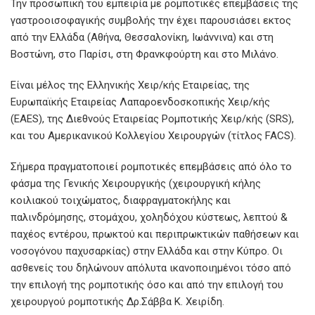
Την προσωπική του εμπειρία με ρομποτικές επεμβάσεις της
γαστροοισοφαγικής συμβολής την έχει παρουσιάσει εκτος
από την Ελλάδα (Αθήνα, Θεσσαλονίκη, Ιωάννινα) και στη
Βοστώνη, στο Παρίσι, στη Φρανκφούρτη και στο Μιλάνο.
Είναι μέλος της Ελληνικής Χειρ/κής Εταιρείας, της
Ευρωπαϊκής Εταιρείας Λαπαροενδοσκοπικής Χειρ/κής
(EAES), της Διεθνούς Εταιρείας Ρομποτικής Χειρ/κής (SRS),
και του Αμερικανικού Κολλεγίου Χειρουργών (τίτλος FACS).
Σήμερα πραγματοποιεί ρομποτικές επεμβάσεις από όλο το
φάσμα της Γενικής Χειρουργικής (χειρουργική κήλης
κοιλιακού τοιχώματος, διαφραγματοκήλης και
παλινδρόμησης, στομάχου, χοληδόχου κύστεως, λεπτού &
παχέος εντέρου, πρωκτού και περιπρωκτικών παθήσεων και
νοσογόνου παχυσαρκίας) στην Ελλάδα και στην Κύπρο. Οι
ασθενείς του δηλώνουν απόλυτα ικανοποιημένοι τόσο από
την επιλογή της ρομποτικής όσο και από την επιλογή του
χειρουργού ρομποτικής Δρ.Σάββα Κ. Χειρίδη.