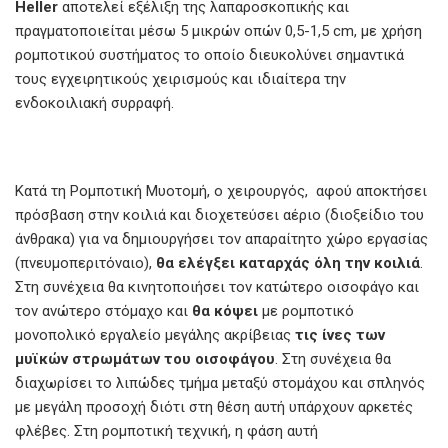
Heller
αποτελεί εξέλιξη της λαπαροσκοπικής και
πραγματοποιείται μέσω 5 μικρών οπών 0,5-1,5 cm, με χρήση
ρομποτικού συστήματος το οποίο διευκολύνει σημαντικά
τους εγχειρητικούς χειρισμούς και ιδιαίτερα την
ενδοκοιλιακή συρραφή.
Κατά τη Ρομποτική Μυοτομή, ο χειρουργός, αφού αποκτήσει
πρόσβαση στην κοιλιά και διοχετεύσει αέριο (διοξείδιο του
άνθρακα) για να δημιουργήσει τον απαραίτητο χώρο εργασίας
(πνευμοπεριτόναιο),
θα ελέγξει καταρχάς όλη την κοιλιά
.
Στη συνέχεια θα κινητοποιήσει τον κατώτερο οισοφάγο και
τον ανώτερο στόμαχο και
θα κόψει
με ρομποτικό
μονοπολικό εργαλείο μεγάλης ακρίβειας
τις ίνες των
μυϊκών στρωμάτων του οισοφάγου
. Στη συνέχεια θα
διαχωρίσει το λιπώδες τμήμα μεταξύ στομάχου και σπληνός
με μεγάλη προσοχή διότι στη θέση αυτή υπάρχουν αρκετές
φλέβες. Στη ρομποτική τεχνική, η φάση αυτή