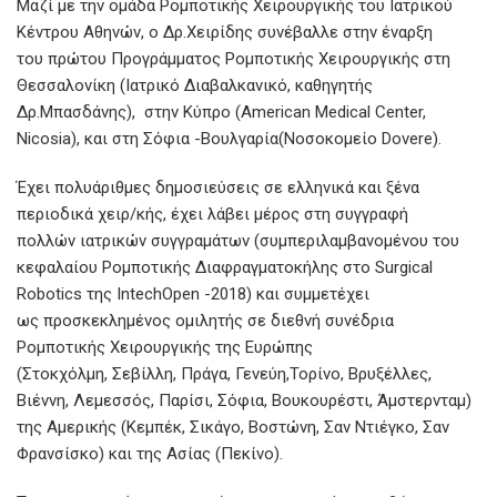
Μαζί με την ομάδα Ρομποτικής Χειρουργικής του Ιατρικού
Κέντρου Αθηνών, ο Δρ.Χειρίδης συνέβαλλε στην έναρξη
του πρώτου Προγράμματος Ρομποτικής Χειρουργικής στη
Θεσσαλονίκη (Ιατρικό Διαβαλκανικό, καθηγητής
Δρ.Μπασδάνης), στην Κύπρο (American Medical Center,
Nicosia), και στη Σόφια -Βουλγαρία(Νοσοκομείο Dovere).
Έχει πολυάριθμες δημοσιεύσεις σε ελληνικά και ξένα
περιοδικά χειρ/κής, έχει λάβει μέρος στη συγγραφή
πολλών ιατρικών συγγραμάτων (συμπεριλαμβανομένου του
κεφαλαίου Ρομποτικής Διαφραγματοκήλης στο Surgical
Robotics της IntechOpen -2018) και συμμετέχει
ως προσκεκλημένος ομιλητής σε διεθνή συνέδρια
Ρομποτικής Χειρoυργικής της Ευρώπης
(Στοκχόλμη, Σεβίλλη, Πράγα, Γενεύη,Τορίνο, Βρυξέλλες,
Βιέννη, Λεμεσσός, Παρίσι, Σόφια, Βουκουρέστι, Άμστερνταμ)
της Αμερικής (Κεμπέκ, Σικάγο, Βοστώνη, Σαν Ντιέγκο, Σαν
Φρανσίσκο) και της Ασίας (Πεκίνο).