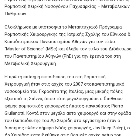
Ρομποτική Χειρ/κή Νοσογόνου Παχυσαρκίας – Μεταβολικών
Παθήσεων.
Ολοκλήρωσε με υποτροφία το Μεταπτυχιακό Πρόγραμμα
Ρομποτικής Χειρουργικής της Ιατρικής Σχολής του Εθνικού &
Καποδιστριακού Πανεπιστημίου Αθηνών για τον τίτλο
“Master of Science” (MSc) και έλαβε τον τίτλο του Διδάκτωρα
του Πανεπιστημίου Αθηνών (PhD) για την έρευνά του στη
Μεταβολική Χειρουργική.
Η πρώτη επίσημη εκπαίδευση του στη Ρομποτική
Χειρουργική ήταν στις αρχές του 2007 στοπανεπιστημιακό
νοσοκομείο του Γκροσέτο της Ιταλίας, μιας μικρής πόλης
έξω από τη Σιέννα, όπου τότε μεγαλουργούσε ο διεθνούς
φήμης ρομποτικός χειρουργός ήπατος-παγκρέατος Pierro
Giullanotti. Κοντά στον μεγάλο αυτό χειρουργό και στην ομάδα
του (εκπαιδευτής του Δρ.Χειρίδη στο εργαστήριο ήταν ο
διάσημος πλέον σήμερα Ινδός χειρουργός, Jay Deep Palep), ο
Δρ.Χειρίδης εκπαιδεύθηκε στις βασικές αρχές setup του