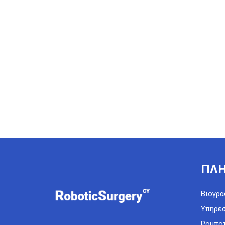
ΠΛΗ
Βιογρα
Υπηρεσ
Ρομποτ