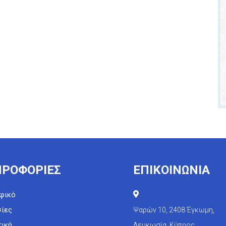
ΡΟΦΟΡΙΕΣ
ΕΠΙΚΟΙΝΩΝΙΑ
φικό
ίες
Ψαρών 10, 2408 Έγκωμη,
ική
Λευκωσία, Κύπρος