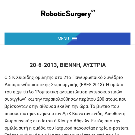
20-6-2013, ΒΙΈΝΝΗ, ΑΥΣΤΡΊΑ
Ο Σ.Κ.Χειρίδης ομιλητής στο 21ο Πανευρωπαϊκό Συνέδριο
Λαπαροενδοσκοπικής Χειρουργικής (EAES 2013). Η ομιλία
του είχε τίτλο “Ρομποτική αντιμετώπιση εντεροκυστικών
συριγγίων” και την παρακολούθησαν περίπου 200 άτομα που
βρίσκονταν στην αίθουσα εκείνη την ώρα. Το βίντεο που
παρουσιάστηκε ανήκει στον Δρ.Κ.Κωνσταντινίδη, Διευθυντή
Χειρουργικής στο Ιατρικό Κέντρο Αθηνών. Εκτός από την
ομιλία αυτή η ομάδα του Ιατρικού παρουσίασε τρία e-posters.