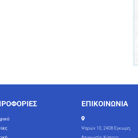
ΡΟΦΟΡΙΕΣ
ΕΠΙΚΟΙΝΩΝΙΑ
φικό
ίες
Ψαρών 10, 2408 Έγκωμη,
ική
Λευκωσία, Κύπρος