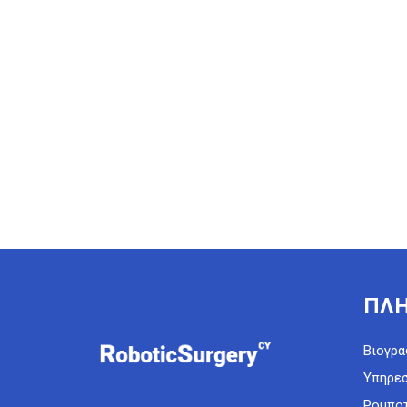
ΠΛΗ
Βιογρα
Υπηρεσ
Ρομποτ